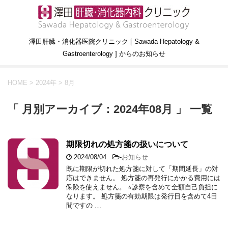
澤田肝臓・消化器医院クリニック [ Sawada Hepatology &
Gastroenterology ] からのお知らせ
HOME
>
2024年
>
8月
「 月別アーカイブ：2024年08月 」 一覧
期限切れの処方箋の扱いについて
2024/08/04
-
お知らせ
既に期限が切れた処方箋に対して「期間延長」の対
応はできません。 処方箋の再発行にかかる費用には
保険を使えません。 ⭐︎診察を含めて全額自己負担に
なります。 処方箋の有効期限は発行日を含めて4日
間ですの …